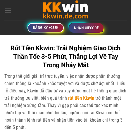
Bỏ
qua
nội
dung
ĐĂNG KÝ +288K
NHẬN GIFCODE
Rút Tiền Kkwin: Trải Nghiệm Giao Dịch
Thần Tốc 3-5 Phút, Thắng Lợi Về Tay
Trong Nháy Mắt
Trong thế giới giải trí trực tuyến, việc nhận được phần thưởng
chiến thắng là khoảnh khắc tuyệt vời và được chờ đợi nhất. Hiểu
rõ điều này, Kkwin đã đầu tư và xây dựng một hệ thống giao dịch
trả thưởng ưu việt, biến quá trình
rút tiền Kkwin
trở thành một
trải nghiệm xứng tầm. Thay vì gặp phải các thủ tục xác minh
phức tạp và thời gian chờ đợi lâu, người chơi tại Kkwin có thể
hoàn thành lệnh rút tiền và nhận tiền vào tài khoản chỉ trong 3
đến 5 phút.