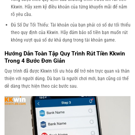
Kkwin. Hãy xem kỹ điều khoản của từng khuyến mãi để nắm
rõ yêu cầu.
Đủ Số Dư Tối Thiểu: Tài khoản của bạn phải có số dư tối thiểu
theo quy định của Kkwin. Hãy đảm bảo số tiền bạn muốn rút
không vượt quá số dư khả dụng trong tài khoản game.
Hướng Dẫn Toàn Tập Quy Trình Rút Tiền Kkwin
Trong 4 Bước Đơn Giản
Quy trình đã được Kkwin tối ưu hóa để trở nên trực quan và thân
thiện với người dùng. Dù bạn là người chơi mới, bạn cũng có thể
dễ dàng thực hiện theo các bước sau.