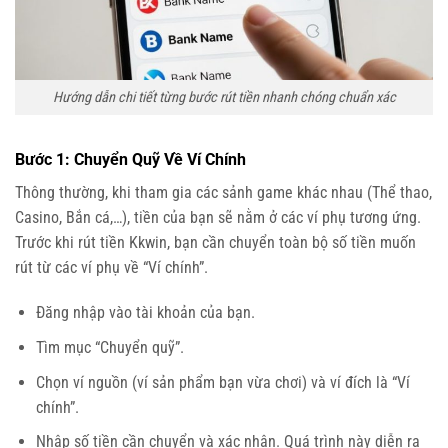
Hướng dẫn chi tiết từng bước rút tiền nhanh chóng chuẩn xác
Bước 1: Chuyển Quỹ Về Ví Chính
Thông thường, khi tham gia các sảnh game khác nhau (Thể thao,
Casino, Bắn cá,…), tiền của bạn sẽ nằm ở các ví phụ tương ứng.
Trước khi rút tiền Kkwin, bạn cần chuyển toàn bộ số tiền muốn
rút từ các ví phụ về “Ví chính”.
Đăng nhập vào tài khoản của bạn.
Tìm mục “Chuyển quỹ”.
Chọn ví nguồn (ví sản phẩm bạn vừa chơi) và ví đích là “Ví
chính”.
Nhập số tiền cần chuyển và xác nhận. Quá trình này diễn ra