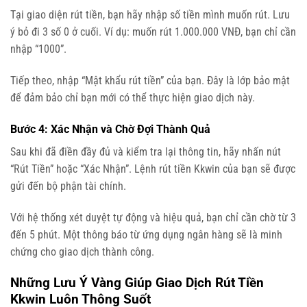
Tại giao diện rút tiền, bạn hãy nhập số tiền mình muốn rút. Lưu
ý bỏ đi 3 số 0 ở cuối. Ví dụ: muốn rút 1.000.000 VNĐ, bạn chỉ cần
nhập “1000”.
Tiếp theo, nhập “Mật khẩu rút tiền” của bạn. Đây là lớp bảo mật
để đảm bảo chỉ bạn mới có thể thực hiện giao dịch này.
Bước 4: Xác Nhận và Chờ Đợi Thành Quả
Sau khi đã điền đầy đủ và kiểm tra lại thông tin, hãy nhấn nút
“Rút Tiền” hoặc “Xác Nhận”. Lệnh rút tiền Kkwin của bạn sẽ được
gửi đến bộ phận tài chính.
Với hệ thống xét duyệt tự động và hiệu quả, bạn chỉ cần chờ từ 3
đến 5 phút. Một thông báo từ ứng dụng ngân hàng sẽ là minh
chứng cho giao dịch thành công.
Những Lưu Ý Vàng Giúp Giao Dịch Rút Tiền
Kkwin Luôn Thông Suốt