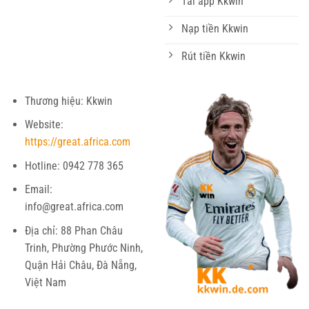
Tải app Kkwin
Nạp tiền Kkwin
Rút tiền Kkwin
Thương hiệu: Kkwin
Website:
https://great.africa.com
Hotline: 0942 778 365
Email:
info@great.africa.com
Địa chỉ: 88 Phan Châu
Trinh, Phường Phước Ninh,
Quận Hải Châu, Đà Nẵng,
Việt Nam