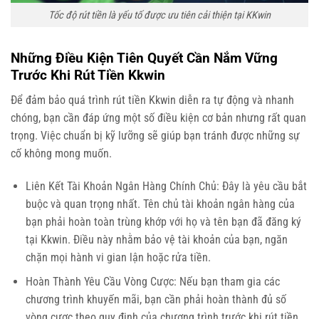
Tốc độ rút tiền là yếu tố được ưu tiên cải thiện tại KKwin
Những Điều Kiện Tiên Quyết Cần Nắm Vững
Trước Khi Rút Tiền Kkwin
Để đảm bảo quá trình rút tiền Kkwin diễn ra tự động và nhanh
chóng, bạn cần đáp ứng một số điều kiện cơ bản nhưng rất quan
trọng. Việc chuẩn bị kỹ lưỡng sẽ giúp bạn tránh được những sự
cố không mong muốn.
Liên Kết Tài Khoản Ngân Hàng Chính Chủ: Đây là yêu cầu bắt
buộc và quan trọng nhất. Tên chủ tài khoản ngân hàng của
bạn phải hoàn toàn trùng khớp với họ và tên bạn đã đăng ký
tại Kkwin. Điều này nhằm bảo vệ tài khoản của bạn, ngăn
chặn mọi hành vi gian lận hoặc rửa tiền.
Hoàn Thành Yêu Cầu Vòng Cược: Nếu bạn tham gia các
chương trình khuyến mãi, bạn cần phải hoàn thành đủ số
vòng cược theo quy định của chương trình trước khi rút tiền