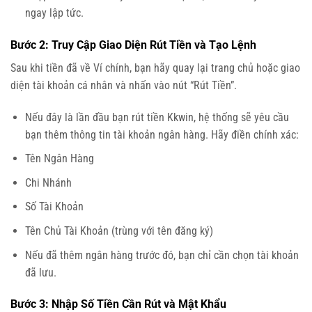
ngay lập tức.
Bước 2: Truy Cập Giao Diện Rút Tiền và Tạo Lệnh
Sau khi tiền đã về Ví chính, bạn hãy quay lại trang chủ hoặc giao
diện tài khoản cá nhân và nhấn vào nút “Rút Tiền”.
Nếu đây là lần đầu bạn rút tiền Kkwin, hệ thống sẽ yêu cầu
bạn thêm thông tin tài khoản ngân hàng. Hãy điền chính xác:
Tên Ngân Hàng
Chi Nhánh
Số Tài Khoản
Tên Chủ Tài Khoản (trùng với tên đăng ký)
Nếu đã thêm ngân hàng trước đó, bạn chỉ cần chọn tài khoản
đã lưu.
Bước 3: Nhập Số Tiền Cần Rút và Mật Khẩu